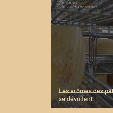
fromhautanjou
19 oct. 2020
1 min de lecture
Les arômes des pâ
se dévoilent