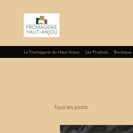
La Fromageri
Excellents aliments. Excellente exp
La Fromagerie du Haut Anjou
Les Produits
Boutique
Tous les posts