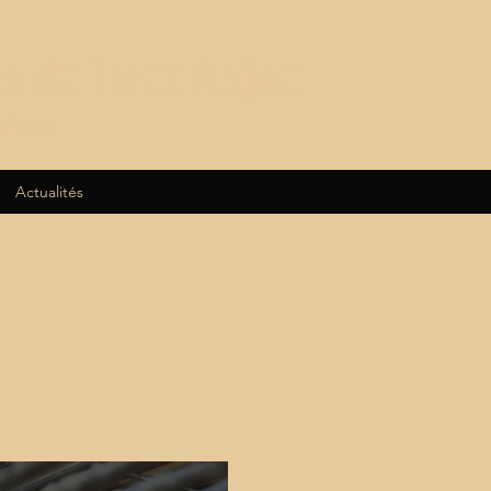
e du Haut Anjou
érience.
Actualités